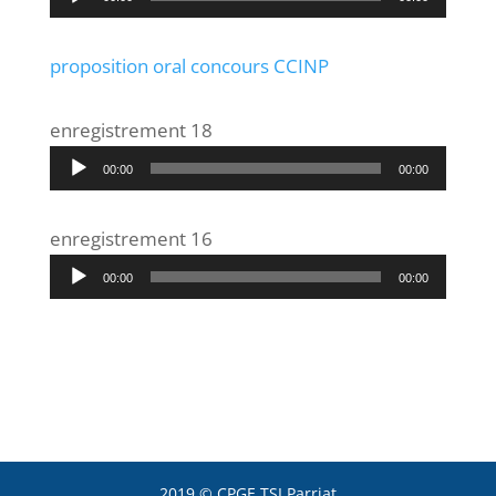
audio
proposition oral concours CCINP
enregistrement 18
Lecteur
00:00
00:00
audio
enregistrement 16
Lecteur
00:00
00:00
audio
2019 © CPGE TSI Parriat